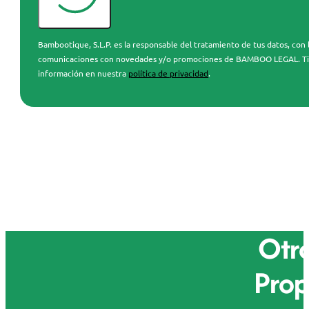
Bambootique, S.L.P. es la responsable del tratamiento de tus datos, con l
comunicaciones con novedades y/o promociones de BAMBOO LEGAL. Tienes 
información en nuestra
política de privacidad
.
Otro
Prop