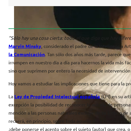
“Sólo hay una cosa cierta: todo el que diga que hay difer
Marvin Minsky
, considerado el padre de la Inteligencia Art
la Comunicación
. Tan sólo dos años más tarde, parece que
irrumpen en nuestro día a día para hacernos la vida más fác
sino que suprimen por entero la necesidad de intervenció
Hoy vamos a estudiar las implicaciones que tiene para la p
La
Ley de Propiedad Intelectual española
(LPI) en su ar
excepción la posibilidad de reconocer la autoría de personas
mención a las personas naturales excluye de su ámbito de ap
recaerá, en principio, sobre toda aquella obra creativa y ori
¿debe ponerse el acento sobre el sujeto (autor) que crea, o