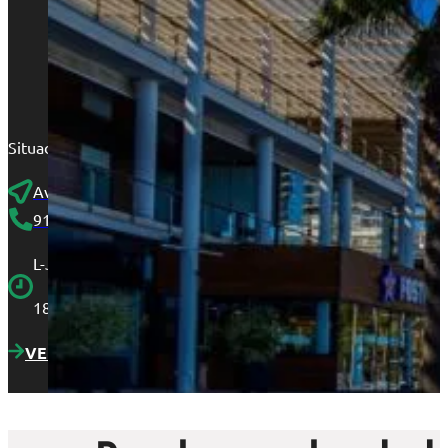
Situados en la arteria principal de Alicante, nuestras oficina
Avenida Maisonnave, 41, 2H, 03003 Alicante
910 25 46 45
L-J 9:00 a 14:00 y 15:00 a
18:30. V 9:00 a 15:00
VER LOCALIZACIÓN