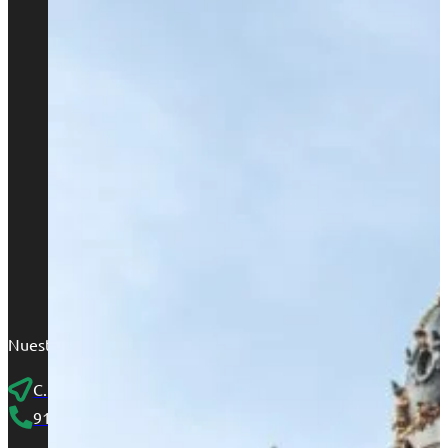
Nuestra sede en Madrid se encuentra en el corazón de Chamberí,
C. de Fernández de los Ríos, 87, Bajo derecha interior
910 25 46 45