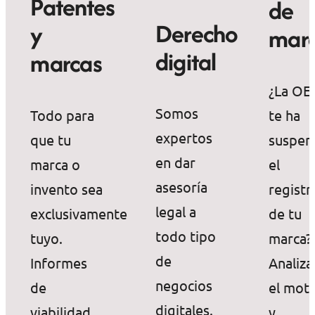
Patentes
de
Derecho
y
mar
digital
marcas
¿La O
Somos
Todo para
te ha
expertos
que tu
suspen
en dar
marca o
el
asesoría
invento sea
registr
legal a
exclusivamente
de tu
todo tipo
tuyo.
marca?
de
Informes
Analiz
negocios
de
el mot
digitales.
viabilidad,
y