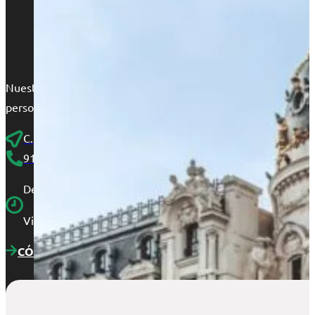
Nuestra sede en Madrid se encuentra en el corazón de Chamberí,
personalizado en un ambiente de máxima confianza.
C. de Fernández de los Ríos, 87, Bajo derecha interior
910 25 46 45
De lunes a jueves de 9:00 a 14:00 y de 15:00 a 18:30.
Viernes, de 9:00 a 15:00.
CÓMO LLEGAR