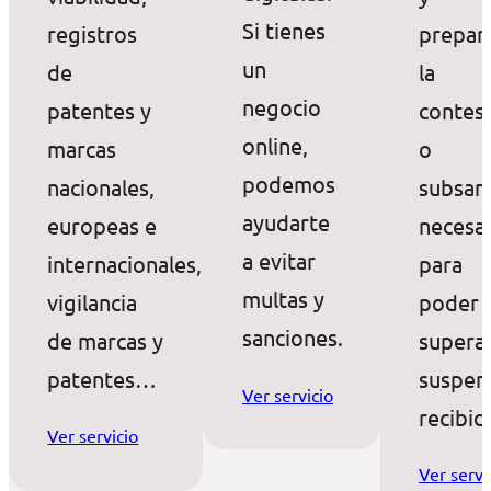
Si tienes
registros
prepar
un
de
la
negocio
patentes y
contes
online,
marcas
o
podemos
nacionales,
subsan
ayudarte
europeas e
necesar
a evitar
internacionales,
para
multas y
vigilancia
poder
sanciones.
de marcas y
superar
patentes…
suspen
Ver servicio
recibid
Ver servicio
Ver servi